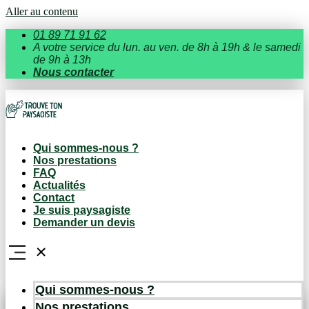
Aller au contenu
01 89 71 91 62
A votre service du lun. au ven. de 8h à 19h & le samedi
de 9h à 13h
Nous contacter
Qui sommes-nous ?
Nos prestations
FAQ
Actualités
Contact
Je suis paysagiste
Demander un devis
Qui sommes-nous ?
Nos prestations