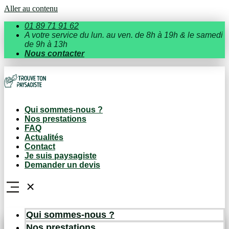
Aller au contenu
01 89 71 91 62
A votre service du lun. au ven. de 8h à 19h & le samedi
de 9h à 13h
Nous contacter
Qui sommes-nous ?
Nos prestations
FAQ
Actualités
Contact
Je suis paysagiste
Demander un devis
Qui sommes-nous ?
Nos prestations